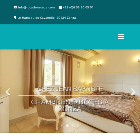
info@locationzonza.com
+33 (0)6 09 50 05 01
Le Hameau de Cavanello, 20124 Zonza
CHEZ JEAN BAPTISTE
CHAMBRES D’HÔTES À
ZONZA