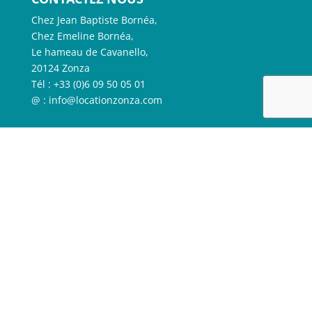
Chez Jean Baptiste Bornéa,
Chez Emeline Bornéa,
Le hameau de Cavanello,
20124 Zonza
Tél : +33 (0)6 09 50 05 01
@ : info@locationzonza.com
MENU PRINCIPAL
Chez Jean Baptiste Bornéa
Chez Émeline Bornéa
Aux alentours
Visite virtuelle
Contact & réservations
Mentions légales
Plan du site